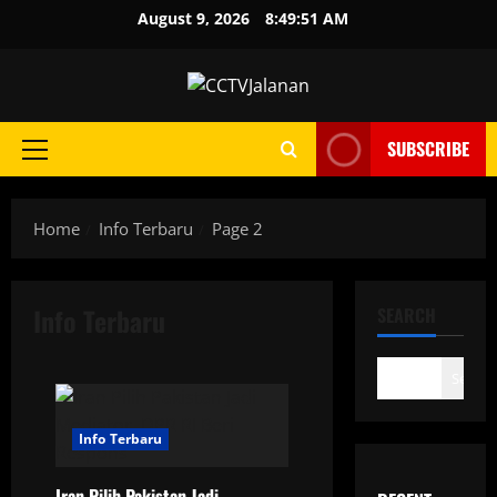
Skip
August 9, 2026
8:49:51 AM
to
content
SUBSCRIBE
Primary
Menu
Home
Info Terbaru
Page 2
Info Terbaru
SEARCH
Search
Info Terbaru
Iran Pilih Pakistan Jadi