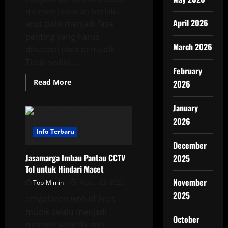
momen Lebaran berlalu,
April 2026
arus balik menjadi fase
penting yang harus
March 2026
dihadapi para pemudik.
Tidak sedikit...
February
Read
Read More
2026
more
about
Wabup
January
Tasik
Imbau
2026
Pantau
CCTV
Info Terbaru
Saat
December
Arus
Balik
Jasamarga Imbau Pantau CCTV
2025
Mudik
Tol untuk Hindari Macet
November
Top-Mimin
March 23, 2026
2025
cctvjalanan.web.id Arus
mudik selalu menjadi
October
momen yang dinanti