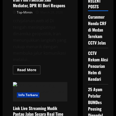
RECENT
Mediator, DPR RI Beri Respons
POSTS
Top-Mimin
March 28, 2026
Curanmor
cctvjalanan.web.id Di
Honda CRF
tengah meningkatnya
di Medan
dinamika geopolitik, Iran
Terekam
menunjukkan langkah yang
CCTV Jelas
cukup menarik dengan
CCTV
membuka jalur komunikasi
Rekam Aksi
melalui...
Pencurian
Read
Read More
Helm di
more
about
Kendari
Iran
Pilih
Pakistan
25 Ayam
Jadi
Mediator,
Info Terbaru
Petelur
DPR
BUMDes
RI
Beri
Link Live Streaming Mudik
Peusing
Respons
Pantau Jalan Secara Real Time
Digondol