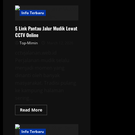
Kapolres
Tarakan
Soroti
Info Terbaru
Minim
CCTV
di
5 Link Pantau Jalur Mudik Lewat
Pelabuhan
CCTV Online
Top-Mimin
March 12, 2026
cctvjalanan.web.id
Perjalanan mudik selalu
menjadi momen yang
dinanti oleh banyak
masyarakat. Tradisi pulang
ke kampung halaman
sering...
Read
Read More
more
about
5
Link
Pantau
Info Terbaru
Jalur