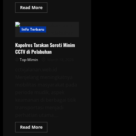
Read
Read More
more
about
CCTV
dan
Patroli
Info Terbaru
Kapal
Diperkuat
Jaga
Kapolres Tarakan Soroti Minim
Penumpang
CCTV di Pelabuhan
Top-Mimin
March 18, 2026
cctvjalanan.web.id
Menjelang meningkatnya
mobilitas masyarakat pada
periode mudik, aspek
keamanan di berbagai titik
transportasi menjadi
perhatian utama....
Read
Read More
more
about