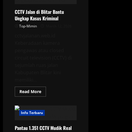
Mudik
Lewat
CCTV Jalan di Blitar Bantu
CCTV
Online
Ungkap Kasus Kriminal
Top-Mimin
March 12, 2026
cctvjalanan.web.id
Keberadaan kamera
pengawas atau closed
circuit television (CCTV) di
sejumlah ruas jalan
Kabupaten Blitar kini
memiliki...
Read
Read More
more
about
CCTV
Jalan
di
Info Terbaru
Blitar
Bantu
Ungkap
Pantau 1.351 CCTV Mudik Real
Kasus