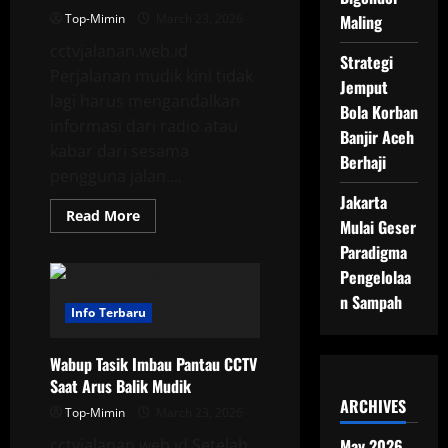
Top-Mimin
March 23, 2026
Maling
cctvjalanan.web.id
Strategi
Perjalanan mudik kini tidak
Jemput
lagi harus mengandalkan
Bola Korban
informasi dari radio atau
Banjir Aceh
kabar dari sesama
Berhaji
pengguna jalan....
Jakarta
Read
Read More
Mulai Geser
more
about
Paradigma
Link
Live
Pengelolaa
Streaming
Mudik
n Sampah
Pantau
Info Terbaru
Jalan
Secara
Real
Wabup Tasik Imbau Pantau CCTV
Time
Saat Arus Balik Mudik
ARCHIVES
Top-Mimin
March 23, 2026
cctvjalanan.web.id Setelah
May 2026