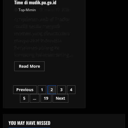
Kriminal
Time di mudik.pu.go.id
Top-Mimin
March 12, 2026
cctvjalanan.web.id Tradisi
mudik selalu menjadi
momen yang dinanti oleh
masyarakat Indonesia.
Perjalanan pulang ke
kampung halaman sering...
Read
Read More
more
about
Pantau
1.351
CCTV
Posts
Previous
1
2
3
4
Mudik
Real
Time
5
…
19
Next
pagination
di
mudik.pu.go.id
YOU MAY HAVE MISSED