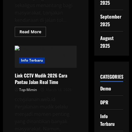
2025
sekaligus menantang bagi
masyarakat. Lonjakan
September
kendaraan di jalan tol...
2025
Read
Read More
more
August
about
Jasamarga
2025
Imbau
Pantau
CCTV
Tol
Info Terbaru
untuk
Hindari
Macet
Link CCTV Mudik 2026 Cara
CATEGORIES
Pantau Jalan Real Time
Demo
Top-Mimin
March 18, 2026
cctvjalanan.web.id
DPR
Perjalanan mudik selalu
menjadi momen penting
Info
yang dinantikan banyak
Terbaru
masyarakat. Namun,