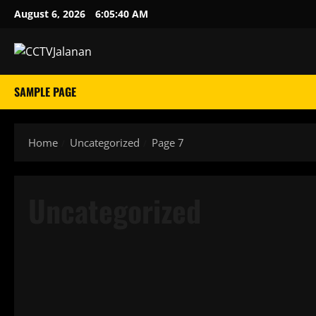
Skip
August 6, 2026
6:05:41 AM
to
content
SAMPLE PAGE
Home
Uncategorized
Page 7
Uncategorized