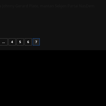
Kian
Mulus
ma Johnny Gerard Plate, mantan Sekjen Partai NasDem
…
4
5
6
7
n