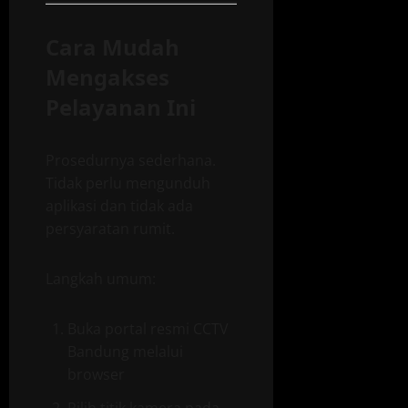
Cara Mudah
Mengakses
Pelayanan Ini
Prosedurnya sederhana.
Tidak perlu mengunduh
aplikasi dan tidak ada
persyaratan rumit.
Langkah umum:
Buka portal resmi CCTV
Bandung melalui
browser