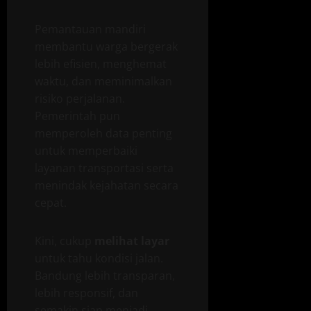
Pemantauan mandiri
membantu warga bergerak
lebih efisien, menghemat
waktu, dan meminimalkan
risiko perjalanan.
Pemerintah pun
memperoleh data penting
untuk memperbaiki
layanan transportasi serta
menindak kejahatan secara
cepat.
Kini, cukup
melihat layar
untuk tahu kondisi jalan.
Bandung lebih transparan,
lebih responsif, dan
semakin siap menjadi