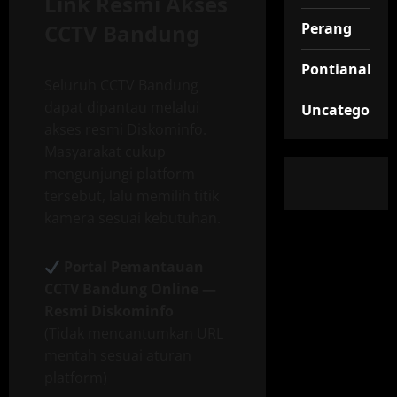
Link Resmi Akses
CCTV Bandung
Perang
Pontianak
Seluruh CCTV Bandung
dapat dipantau melalui
Uncategorize
akses resmi Diskominfo.
Masyarakat cukup
mengunjungi platform
tersebut, lalu memilih titik
kamera sesuai kebutuhan.
Portal Pemantauan
CCTV Bandung Online —
Resmi Diskominfo
(Tidak mencantumkan URL
mentah sesuai aturan
platform)