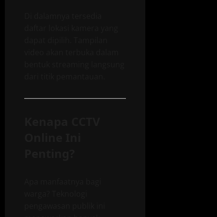
Di dalamnya tersedia
daftar lokasi kamera yang
dapat dipilih. Tampilan
video akan terbuka dalam
bentuk streaming langsung
dari titik pemantauan.
Kenapa CCTV
Online Ini
Penting?
Apa manfaatnya bagi
warga? Teknologi
pengawasan publik ini