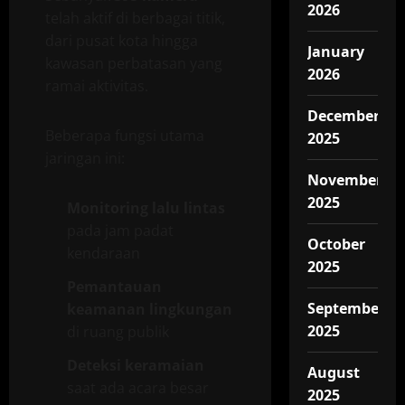
2026
telah aktif di berbagai titik,
dari pusat kota hingga
January
kawasan perbatasan yang
2026
ramai aktivitas.
December
Beberapa fungsi utama
2025
jaringan ini:
November
2025
Monitoring lalu lintas
pada jam padat
October
kendaraan
2025
Pemantauan
September
keamanan lingkungan
2025
di ruang publik
Deteksi keramaian
August
saat ada acara besar
2025