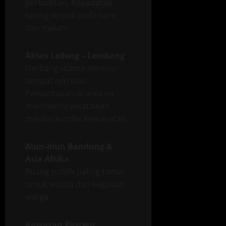
perbukitan. Kepadatan
sering terjadi pada sore
dan malam.
Akses Ledeng – Lembang
Gerbang utama menuju
tempat rekreasi.
Pemantauan di area ini
membantu wisatawan
menilai kondisi kemacetan.
Alun-alun Bandung &
Asia Afrika
Ruang publik paling ramai
untuk wisata dan kegiatan
warga.
Kawasan Pasteur