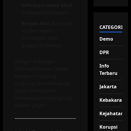
Informasi cuaca lokal
di wilayah perkotaan
Respon dini
jika terjadi
CATEGORIES
insiden seperti
kecelakaan atau
Demo
gangguan fasilitas
DPR
Dengan dukungan
Info
command center, setiap
Terbaru
kamera terhubung
langsung ke sistem pusat
Jakarta
untuk memastikan
pemantauan berlangsung
Kebakaran
selama 24 jam.
Kejahatan
Korupsi