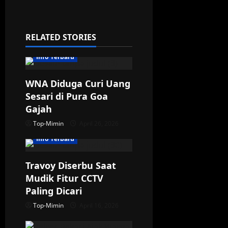
i
g
RELATED STORIES
a
Info Terbaru
t
WNA Diduga Curi Uang
Sesari di Pura Goa
i
Gajah
o
Top-Mimin
April 26, 2026
n
Info Terbaru
Travoy Diserbu Saat
Mudik Fitur CCTV
Paling Dicari
Top-Mimin
April 16, 2026