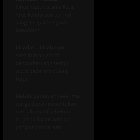
Pintu masuk utama kota.
Arus kendaraan dari tol
sangat cepat berganti
kepadatan.
Cicadas – Cicaheum
Area hunian padat
penduduk yang sering
sibuk pada jam pulang
kerja.
Melalui pantauan real-time,
warga dapat menentukan
rute alternatif sebelum
terjebak dalam antrian
panjang kendaraan.