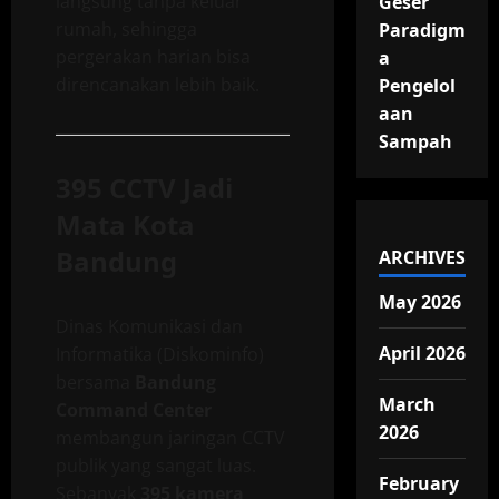
langsung tanpa keluar
Geser
rumah, sehingga
Paradigm
pergerakan harian bisa
a
direncanakan lebih baik.
Pengelol
aan
Sampah
395 CCTV Jadi
Mata Kota
Bandung
ARCHIVES
May 2026
Dinas Komunikasi dan
April 2026
Informatika (Diskominfo)
bersama
Bandung
March
Command Center
2026
membangun jaringan CCTV
publik yang sangat luas.
February
Sebanyak
395 kamera