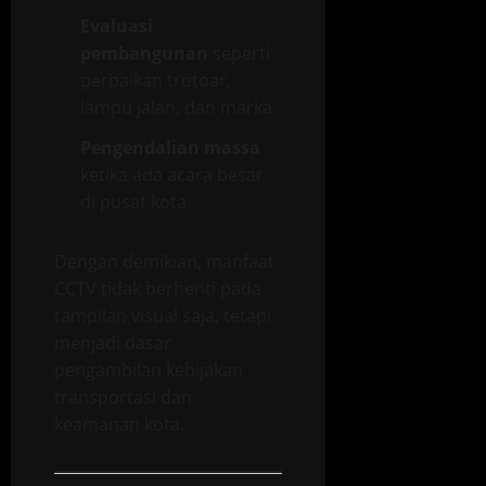
Evaluasi
pembangunan
seperti
perbaikan trotoar,
lampu jalan, dan marka
Pengendalian massa
ketika ada acara besar
di pusat kota
Dengan demikian, manfaat
CCTV tidak berhenti pada
tampilan visual saja, tetapi
menjadi dasar
pengambilan kebijakan
transportasi dan
keamanan kota.