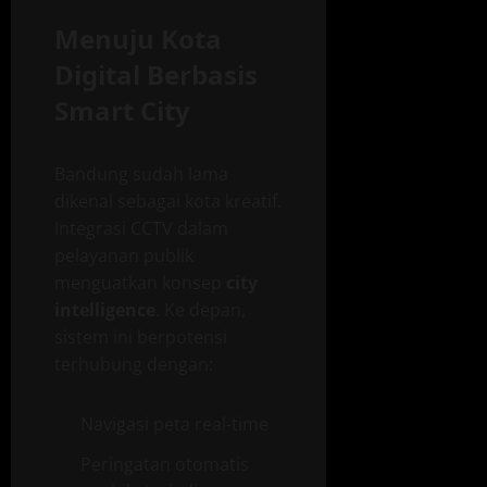
Menuju Kota
Digital Berbasis
Smart City
Bandung sudah lama
dikenal sebagai kota kreatif.
Integrasi CCTV dalam
pelayanan publik
menguatkan konsep
city
intelligence
. Ke depan,
sistem ini berpotensi
terhubung dengan:
Navigasi peta real-time
Peringatan otomatis