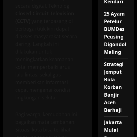
Kendari
secara digital. Teknologi
Closed Circuit Television
25 Ayam
(CCTV)
yang terpasang di
Petelur
berbagai titik kini dapat
BUMDes
diakses masyarakat secara
Peusing
daring. Langkah ini
Digondol
dilakukan untuk
Maling
meningkatkan keamanan
Strategi
kota, memperbaiki arus
Jemput
lalu lintas, sekaligus
Bola
memberikan informasi
Korban
cepat mengenai kondisi
Banjir
lingkungan sekitar.
Aceh
Berhaji
Bagi warga, kemudahan ini
bagaikan mata tambahan.
Jakarta
Situasi kota bisa terlihat
Mulai