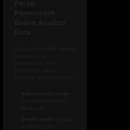
Peran
Pemerintah
dalam Analisis
Data
Selain untuk publik, seluruh
rekaman CCTV
dimanfaatkan oleh
pemerintah. Setiap
potongan data membantu:
Rekayasa lalu lintas
saat terjadi lonjakan
kendaraan
Deteksi cepat
saat ada
insiden di jalan