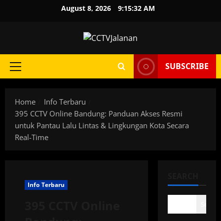
Skip
August 8, 2026
9:15:33 AM
to
content
SUBSCRIBE
Primary
Menu
Home
Info Terbaru
395 CCTV Online Bandung: Panduan Akses Resmi
untuk Pantau Lalu Lintas & Lingkungan Kota Secara
Real-Time
SEARCH
Info Terbaru
395 CCTV Online
Search