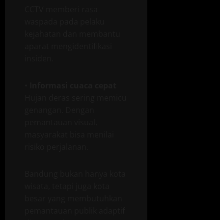
CCTV memberi rasa
waspada pada pelaku
kejahatan dan membantu
aparat mengidentifikasi
insiden.
•
Informasi cuaca cepat
Hujan deras sering memicu
genangan. Dengan
pemantauan visual,
masyarakat bisa menilai
risiko perjalanan.
Bandung bukan hanya kota
wisata, tetapi juga kota
besar yang membutuhkan
pemantauan publik adaptif