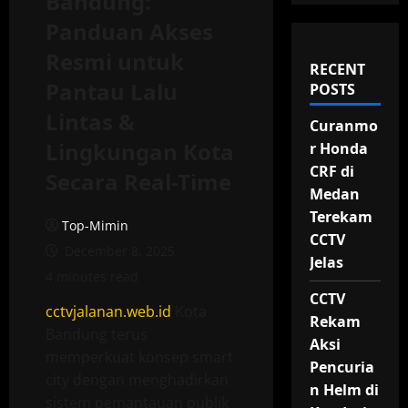
Bandung:
Panduan Akses
Resmi untuk
RECENT
Pantau Lalu
POSTS
Lintas &
Curanmo
Lingkungan Kota
r Honda
CRF di
Secara Real-Time
Medan
Terekam
Top-Mimin
CCTV
December 8, 2025
Jelas
4 minutes read
CCTV
cctvjalanan.web.id
Kota
Rekam
Bandung terus
Aksi
memperkuat konsep smart
Pencuria
city dengan menghadirkan
n Helm di
sistem pemantauan publik