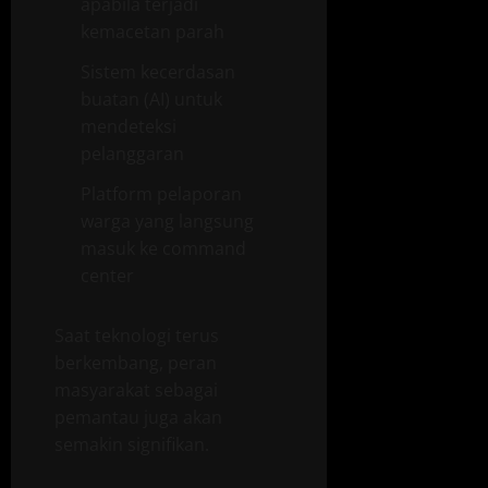
apabila terjadi
kemacetan parah
Sistem kecerdasan
buatan (AI) untuk
mendeteksi
pelanggaran
Platform pelaporan
warga yang langsung
masuk ke command
center
Saat teknologi terus
berkembang, peran
masyarakat sebagai
pemantau juga akan
semakin signifikan.