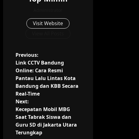
Administrator
Visit Website
View All Posts
P
Previous:
Link CCTV Bandung
o
Online: Cara Resmi
Pantau Lalu Lintas Kota
s
Bandung dan KBB Secara
t
Real-Time
Next:
n
Kecepatan Mobil MBG
Saat Tabrak Siswa dan
a
Guru SD di Jakarta Utara
v
Terungkap