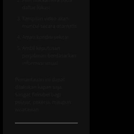
Pilih titik kamera pada
daftar lokasi
Tampilan video akan
muncul secara otomatis
Amati kondisi sekitar
Ambil keputusan
perjalanan berdasarkan
informasi visual
Pemantauan ini dapat
dilakukan kapan saja.
Sangat fleksibel bagi
pelajar, pekerja, maupun
wisatawan.