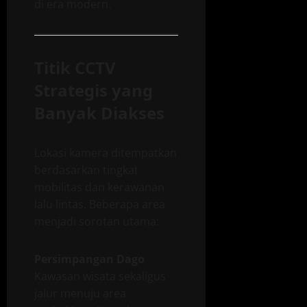
di era modern.
Titik CCTV
Strategis yang
Banyak Diakses
Lokasi kamera ditempatkan
berdasarkan tingkat
mobilitas dan kerawanan
lalu lintas. Beberapa area
menjadi sorotan utama:
Persimpangan Dago
Kawasan wisata sekaligus
jalur menuju area