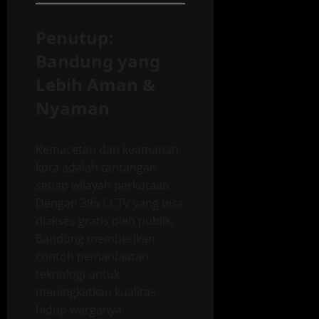
Penutup:
Bandung yang
Lebih Aman &
Nyaman
Kemacetan dan keamanan
kota adalah tantangan
setiap wilayah perkotaan.
Dengan 395 CCTV yang bisa
diakses gratis oleh publik,
Bandung memberikan
contoh pemanfaatan
teknologi untuk
meningkatkan kualitas
hidup warganya.