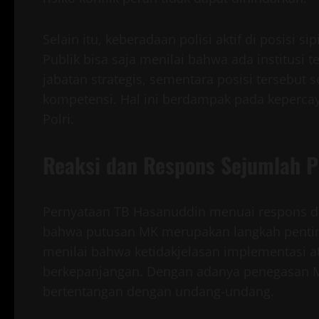
Selain itu, keberadaan polisi aktif di posisi 
Publik bisa saja menilai bahwa ada institusi 
jabatan strategis, sementara posisi tersebut
kompetensi. Hal ini berdampak pada kepercay
Polri.
Reaksi dan Respons Sejumlah P
Pernyataan TB Hasanuddin menuai respons da
bahwa putusan MK merupakan langkah penti
menilai bahwa ketidakjelasan implementasi 
berkepanjangan. Dengan adanya penegasan MK,
bertentangan dengan undang-undang.