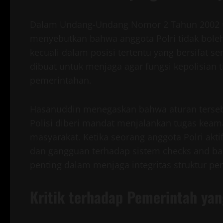
Dalam Undang-Undang Nomor 2 Tahun 2002 tent
menyebutkan bahwa anggota Polri tidak boleh 
kecuali dalam posisi tertentu yang bersifat 
dibuat untuk menjaga agar fungsi kepolisian 
pemerintahan.
Hasanuddin menegaskan bahwa aturan tersebut
Polisi diberi mandat menjalankan tugas kea
masyarakat. Ketika seorang anggota Polri akti
dan gangguan terhadap sistem checks and bal
penting dalam menjaga integritas struktur pe
Kritik terhadap Pemerintah yan