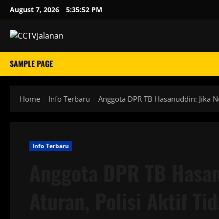
Skip
August 7, 2026
5:35:53 PM
to
content
SAMPLE PAGE
Home
Info Terbaru
Anggota DPR TB Hasanuddin: Jika Neg
Info Terbaru
Anggota DPR TB Hasanu
Aturan, Polisi Aktif T