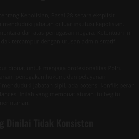
ang Kepolisian, Pasal 28 secara eksplisit
menduduki jabatan di luar institusi kepolisian,
sementara dan atas penugasan negara. Ketentuan ini
tidak tercampur dengan urusan administratif
 dibuat untuk menjaga profesionalitas Polri.
manan, penegakan hukum, dan pelayanan
f menduduki jabatan sipil, ada potensi konflik peran
ances. Inilah yang membuat aturan itu begitu
merintahan.
g Dinilai Tidak Konsisten