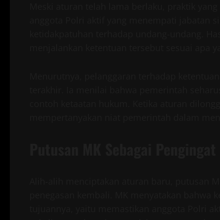
Meski aturan telah lama berlaku, praktik ya
anggota Polri aktif yang menempati jabatan sip
ketidakpatuhan terhadap undang-undang. Ha
menjalankan ketentuan tersebut sesuai apa y
Menurutnya, pelanggaran terhadap ketentuan 
terakhir. Ia menilai bahwa pemerintah seha
contoh ketaatan hukum. Ketika aturan dilongg
mempertanyakan niat pemerintah dalam menj
Putusan MK Sebagai Pengingat
Alih-alih menciptakan aturan baru, putusan MK
penegasan kembali. MK menyatakan bahwa ket
tujuannya, yaitu memastikan anggota Polri akt