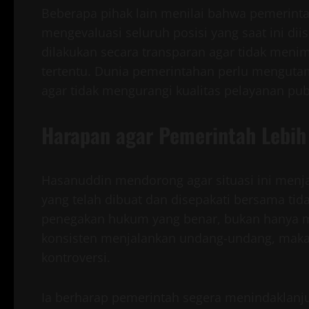
Beberapa pihak lain menilai bahwa pemerinta
mengevaluasi seluruh posisi yang saat ini diisi
dilakukan secara transparan agar tidak meni
tertentu. Dunia pemerintahan perlu mengut
agar tidak mengurangi kualitas pelayanan pub
Harapan agar Pemerintah Lebih 
Hasanuddin mendorong agar situasi ini menja
yang telah dibuat dan disepakati bersama ti
penegakan hukum yang benar, bukan hanya me
konsisten menjalankan undang-undang, maka 
kontroversi.
Ia berharap pemerintah segera menindaklanju