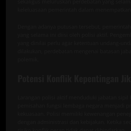
sekaligus meluruskan perdebatan yang selama 
keleluasaan pemerintah dalam menempatkan pe
Dengan adanya putusan tersebut, pemerintah
yang selama ini diisi oleh polisi aktif. Peng
yang dinilai perlu agar ketentuan undang-unda
dilakukan, perdebatan mengenai batasan jaba
polemik.
Potensi Konflik Kepentingan Ji
Larangan polisi aktif menduduki jabatan sipi
pemisahan fungsi lembaga negara menjadi pr
kekuasaan. Polisi memiliki kewenangan peneg
dengan administrasi dan kebijakan. Ketika seo
risiko konflik peran tidak dapat dihindarkan.