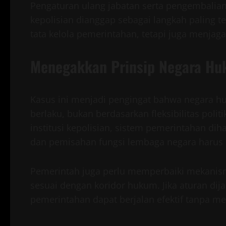
Pengaturan ulang jabatan serta pengembalian an
kepolisian dianggap sebagai langkah paling t
tata kelola pemerintahan, tetapi juga menjag
Menegakkan Prinsip Negara H
Kasus ini menjadi pengingat bahwa negara h
berlaku, bukan berdasarkan fleksibilitas poli
institusi kepolisian, sistem pemerintahan diha
dan pemisahan fungsi lembaga negara harus te
Pemerintah juga perlu memperbaiki mekanism
sesuai dengan koridor hukum. Jika aturan di
pemerintahan dapat berjalan efektif tanpa m