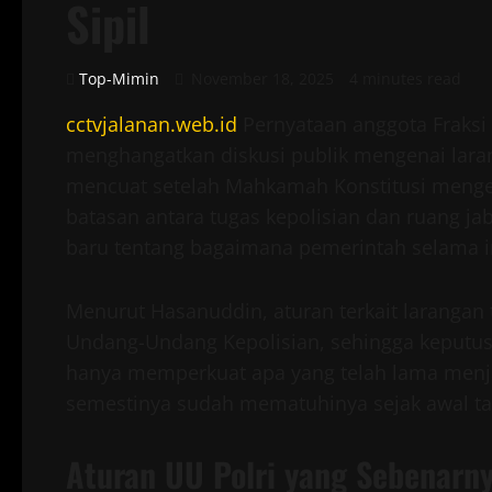
Sipil
Top-Mimin
November 18, 2025
4 minutes read
cctvjalanan.web.id
Pernyataan anggota Fraksi
menghangatkan diskusi publik mengenai laranga
mencuat setelah Mahkamah Konstitusi menge
batasan antara tugas kepolisian dan ruang ja
baru tentang bagaimana pemerintah selama i
Menurut Hasanuddin, aturan terkait larangan 
Undang-Undang Kepolisian, sehingga keputusa
hanya memperkuat apa yang telah lama menjad
semestinya sudah mematuhinya sejak awal ta
Aturan UU Polri yang Sebenarn