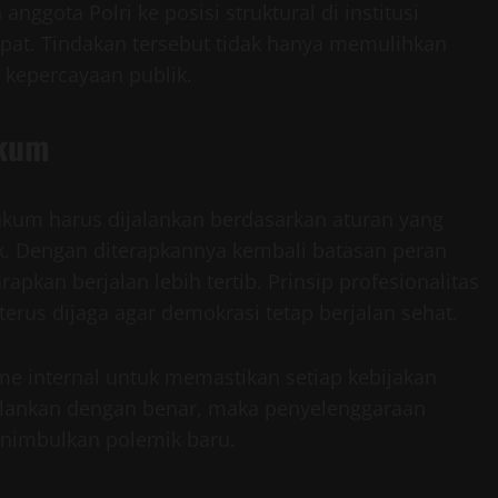
ggota Polri ke posisi struktural di institusi
epat. Tindakan tersebut tidak hanya memulihkan
a kepercayaan publik.
ukum
ukum harus dijalankan berdasarkan aturan yang
tik. Dengan diterapkannya kembali batasan peran
rapkan berjalan lebih tertib. Prinsip profesionalitas
rus dijaga agar demokrasi tetap berjalan sehat.
e internal untuk memastikan setiap kebijakan
jalankan dengan benar, maka penyelenggaraan
enimbulkan polemik baru.