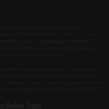
 PDI-P DPR RI, TB Hasanuddin, kembali
n polisi aktif menduduki jabatan sipil. Isu ini
luarkan putusan yang dianggap memperjelas
batan sipil. Putusan itu memunculkan pertanyaan
ni menerapkan aturan tersebut.
tersebut sebenarnya sudah tertulis jelas dalam
n MK bukan hal baru. Ia menilai keputusan itu
i landasan hukum. Karena itu, pemerintah dinilai
npa menunggu adanya pengujian materiil di MK.
ya Sudah Tegas