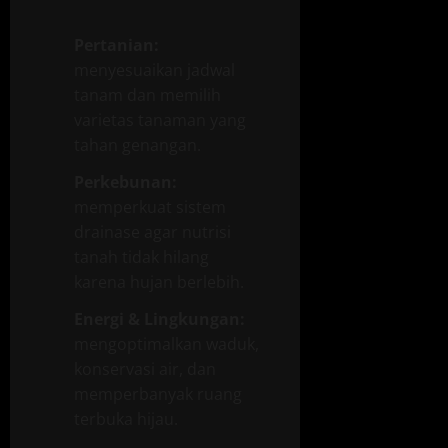
Pertanian:
menyesuaikan jadwal
tanam dan memilih
varietas tanaman yang
tahan genangan.
Perkebunan:
memperkuat sistem
drainase agar nutrisi
tanah tidak hilang
karena hujan berlebih.
Energi & Lingkungan:
mengoptimalkan waduk,
konservasi air, dan
memperbanyak ruang
terbuka hijau.