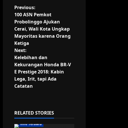
P
Previous:
100 ASN Pemkot
o
Probolinggo Ajukan
Cerai, Wali Kota Ungkap
s
Mayoritas karena Orang
t
Ketiga
Next:
n
Kelebihan dan
Kekurangan Honda BR-V
a
E Prestige 2018: Kabin
v
Lega, Irit, tapi Ada
Catatan
i
g
RELATED STORIES
a
Info Terbaru