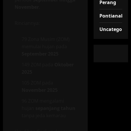
Perang
November
.
Pontianak
Rinciannya:
Uncategorize
79 Zona Musim (ZOM)
memulai hujan pada
September 2025
149 ZOM pada
Oktober
2025
105 ZOM pada
November 2025
96 ZOM mengalami
hujan
sepanjang tahun
tanpa jeda kemarau