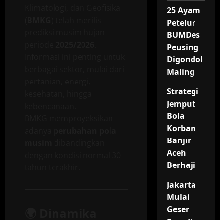
Klimatologi, dan Geofisika
25 Ayam
(
BMKG
) telah merilis
Petelur
prediksi musim hujan
BUMDes
periode
2025/2026
.
Peusing
Informasi ini penting untuk
Digondol
berbagai sektor, mulai dari
Maling
pertanian, energi,
Strategi
kesehatan, hingga
Jemput
kebencanaan.
Bola
BMKG memproyeksikan
Korban
adanya
perubahan pola
Banjir
musim
dibandingkan
Aceh
dengan kondisi normal 30
Berhaji
tahun terakhir.
Jakarta
Mulai
Geser
🌍
Dinamika