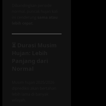
Dibandingkan periode
normal, puncak hujan kali
ini cenderung
sama atau
lebih cepat
.
⏳
Durasi Musim
Hujan: Lebih
Panjang dari
Normal
Musim hujan 2025/2026
diprediksi akan bertahan
lebih lama di banyak
wilayah.