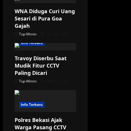
t
WNA Diduga Curi Uang
i
Sesari di Pura Goa
o
Gajah
Top-Mimin
April 26, 2026
n
Info Terbaru
Travoy Diserbu Saat
Mudik Fitur CCTV
Paling Dicari
Top-Mimin
April 16, 2026
Info Terbaru
Polres Bekasi Ajak
Warga Pasang CCTV