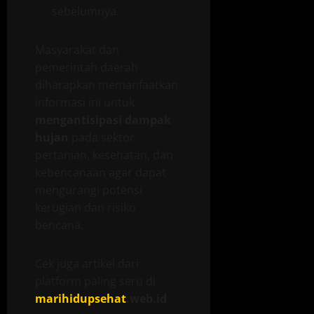
sebelumnya.
Masyarakat dan
pemerintah daerah
diharapkan memanfaatkan
informasi ini untuk
mengantisipasi dampak
hujan
pada sektor
pertanian, kesehatan, dan
kebencanaan agar dapat
mengurangi potensi
kerugian dan risiko
bencana.
Cek juga artikel dari
platform paling seru di
marihidupsehat
.web.id