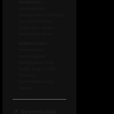
Kesehatan:
meningkatkan
kewaspadaan terhadap
penyakit berbasis
lingkungan seperti
demam berdarah.
Kebencanaan:
memperkuat
kesiapsiagaan
menghadapi risiko
banjir, longsor, dan
bencana
hidrometeorologi
lainnya.
📌
Kesimpulan