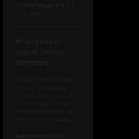
di
Nusa Tenggara
relatif
lebih singkat.
🌱
Implikasi
untuk Sektor
Strategis
Prediksi BMKG ini menjadi
panduan penting bagi
pemerintah, pelaku usaha,
dan masyarakat untuk
meminimalkan risiko dan
memanfaatkan peluang.
Rekomendasi BMKG: