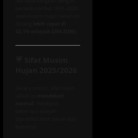
Jika dibandingkan dengan
periode normal 1991–2020,
awal musim hujan tahun ini
datang
lebih cepat di
42,1% wilayah (294 ZOM)
.
☔
Sifat Musim
Hujan 2025/2026
Secara umum, sifat hujan
tahun ini
mendekati
normal
, meskipun
beberapa wilayah
diprediksi lebih basah dari
biasanya.