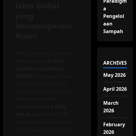
Paradigm
Iklim Global
a
yang
Pengelol
aan
Mempengaruhi
Sampah
Hujan
BMKG menyoroti kondisi
global seperti
El Niño-
ARCHIVES
Southern Oscillation
May 2026
(ENSO)
yang diperkirakan
netral sepanjang 2025.
April 2026
Namun, beberapa model
iklim memprediksi
March
kemungkinan
La Niña
2026
lemah
pada akhir 2025
yang dapat meningkatkan
February
curah hujan di beberapa
2026