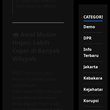
di sejumlah daerah,”
tulis laporan BMKG.
CATEGORIES
Demo
🌧️
Awal Musim
DPR
Hujan: Lebih
Cepat di Banyak
Info
Terbaru
Wilayah
Jakarta
BMKG mencatat awal
Kebakaran
musim hujan bervariasi
antarwilayah.
Kejahatan
Pada tahun 2025, sebagian
besar wilayah diprediksi
Korupsi
mulai diguyur hujan pada
periode
September hingga