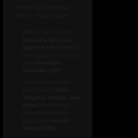
Puncak hujan berbeda-
beda di setiap wilayah.
Wilayah barat seperti
Sumatera dan Jawa
bagian barat
diprediksi
mencapai puncak hujan
pada
November–
Desember 2025
.
Wilayah selatan dan
timur seperti
Nusa
Tenggara, Maluku, dan
Papua
diperkirakan
mengalami puncak
hujan pada
Januari–
Februari 2026
.