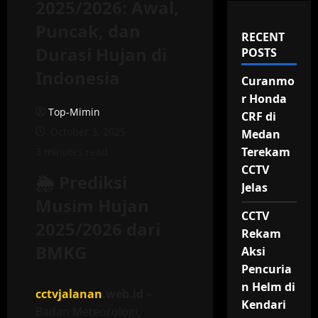
2025/2026: Awal,
Puncak, dan
RECENT
Durasi Hujan di
POSTS
Indonesia
Curanmo
r Honda
Top-Mimin
CRF di
October 3, 2025
Medan
Terekam
3 minutes read
CCTV
🌦️
Prediksi
Jelas
Musim Hujan
CCTV
2025/2026 dari
Rekam
BMKG
Aksi
Pencuria
n Helm di
cctvjalanan
.web.id
–
Kendari
Badan Meteorologi,