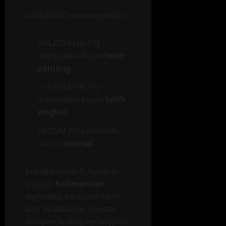
Data BMKG menunjukkan:
324 ZOM (46,4%)
mengalami hujan
lebih
panjang
110 ZOM (15,7%)
mengalami hujan
lebih
singkat
56 ZOM (8%) memiliki
durasi
normal
Sebagai contoh, hujan di
wilayah
Kalimantan
diprediksi bertahan lebih
dari 24 dasarian (sekitar
delapan bulan), sedangkan