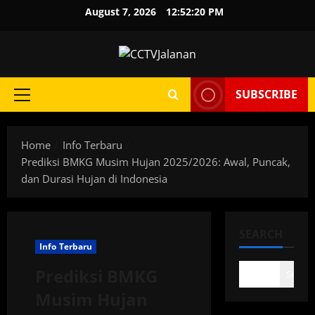
Skip
August 7, 2026
12:52:21 PM
to
content
SUBSCRIBE
Primary
Menu
Home
Info Terbaru
Prediksi BMKG Musim Hujan 2025/2026: Awal, Puncak,
dan Durasi Hujan di Indonesia
SEARCH
Info Terbaru
Prediksi BMKG
Search
Musim Hujan