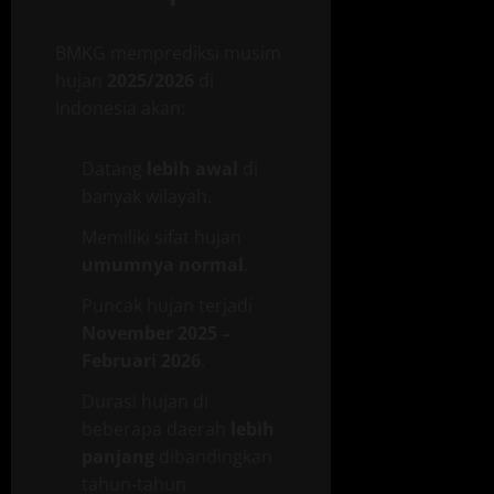
BMKG memprediksi musim
hujan
2025/2026
di
Indonesia akan:
Datang
lebih awal
di
banyak wilayah.
Memiliki sifat hujan
umumnya normal
.
Puncak hujan terjadi
November 2025 –
Februari 2026
.
Durasi hujan di
beberapa daerah
lebih
panjang
dibandingkan
tahun-tahun