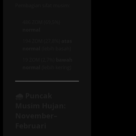
Pembagian sifat musim:
486 ZOM (69,5%)
normal
194 ZOM (27,8%)
atas
normal
(lebih basah)
19 ZOM (2,7%)
bawah
normal
(lebih kering)
🌧️
Puncak
Musim Hujan:
November–
Februari