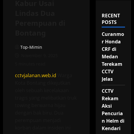
Kabur Usai
Lindas Dua
RECENT
Perempuan di
POSTS
Bontang
Curanmo
r Honda
Top-Mimin
CRF di
November 9, 2025
Medan
Terekam
5 minutes read
CCTV
cctvjalanan.web.id
Warga
Jelas
Kota Bontang dikejutkan
oleh sebuah kecelakaan
CCTV
tragis yang melibatkan truk
Rekam
towing berwarna hijau
Aksi
dengan bak biru. Dua
Pencuria
perempuan menjadi
n Helm di
korban dalam insiden ini
Kendari