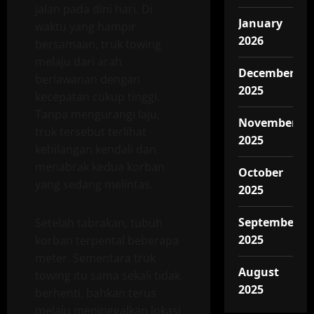
jalan pada dini hari. Di
January
waktu yang hampir
2026
bersamaan, truk towing
melaju dari arah
December
berlawanan dengan
2025
kecepatan cukup tinggi.
Tanpa mengurangi laju,
November
truk tersebut terlihat
2025
kehilangan kendali dan
menabrak kedua korban
October
yang sedang melintas.
2025
September
Setelah tabrakan, tubuh
2025
korban terpental beberapa
meter. Sementara truk
August
towing itu sama sekali tidak
2025
berhenti, bahkan terus
melaju meninggalkan lokasi