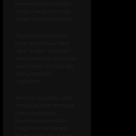
berwarna hijau melintas
dengan kecepatan tinggi
sesaat sebelum kejadian.
“Saya sempat lihat truk
besar warna hijau lewat
cepat banget. Beberapa
menit kemudian terdengar
suara keras, ternyata ada
orang tertabrak,”
ungkapnya.
Menurut warga lain, jalan
tempat kejadian memang
rawan kecelakaan,
terutama pada malam
hingga dini hari karena
kondisi penerangan yang