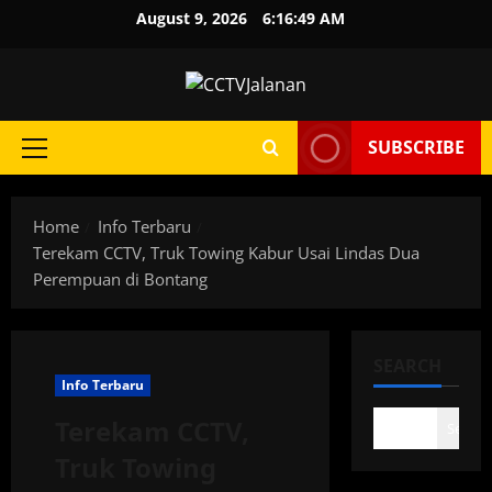
Skip
August 9, 2026
6:16:50 AM
to
content
SUBSCRIBE
Primary
Menu
Home
Info Terbaru
Terekam CCTV, Truk Towing Kabur Usai Lindas Dua
Perempuan di Bontang
SEARCH
Info Terbaru
Terekam CCTV,
Search
Truk Towing