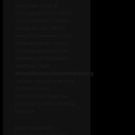
menyebar cepat di
berbagai platform media
sosial seperti X (Twitter),
Instagram, dan TikTok.
Warganet menuntut agar
pihak kepolisian segera
menangkap pelaku dan
memberikan hukuman
setimpal. Tagar
#KeadilanUntukKorbanBontang
sempat menjadi tren lokal
di media sosial,
menandakan tingginya
perhatian publik terhadap
kasus ini.
Beberapa aktivis