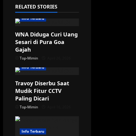
RELATED STORIES
a
Info Terbaru
t
WNA Diduga Curi Uang
i
Sesari di Pura Goa
o
Gajah
Top-Mimin
April 26, 2026
n
Info Terbaru
Travoy Diserbu Saat
Mudik Fitur CCTV
Paling Dicari
Top-Mimin
April 16, 2026
Info Terbaru