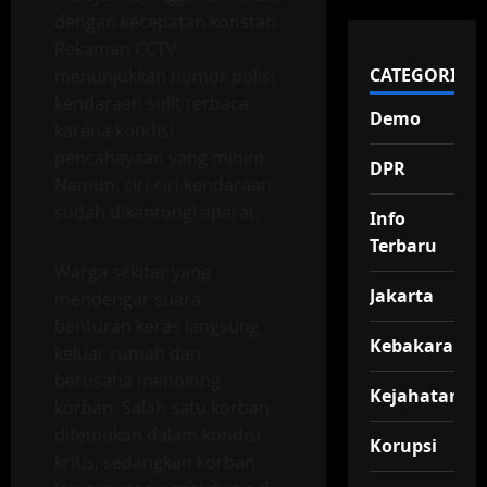
dengan kecepatan konstan.
Rekaman CCTV
CATEGORIES
menunjukkan nomor polisi
kendaraan sulit terbaca
Demo
karena kondisi
pencahayaan yang minim.
DPR
Namun, ciri-ciri kendaraan
sudah dikantongi aparat.
Info
Terbaru
Warga sekitar yang
Jakarta
mendengar suara
benturan keras langsung
Kebakaran
keluar rumah dan
berusaha menolong
Kejahatan
korban. Salah satu korban
ditemukan dalam kondisi
Korupsi
kritis, sedangkan korban