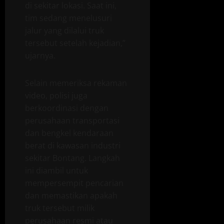
di sekitar lokasi. Saat ini,
tim sedang menelusuri
jalur yang dilalui truk
tersebut setelah kejadian,”
ujarnya.
Selain memeriksa rekaman
video, polisi juga
berkoordinasi dengan
perusahaan transportasi
dan bengkel kendaraan
berat di kawasan industri
sekitar Bontang. Langkah
ini diambil untuk
mempersempit pencarian
dan memastikan apakah
truk tersebut milik
perusahaan resmi atau