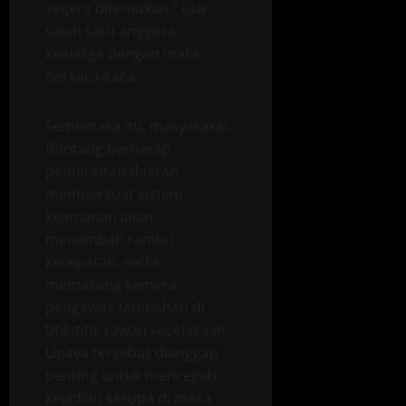
segera ditemukan,” ujar
salah satu anggota
keluarga dengan mata
berkaca-kaca.
Sementara itu, masyarakat
Bontang berharap
pemerintah daerah
memperkuat sistem
keamanan jalan,
menambah rambu
kecepatan, serta
memasang kamera
pengawas tambahan di
titik-titik rawan kecelakaan.
Upaya tersebut dianggap
penting untuk mencegah
kejadian serupa di masa