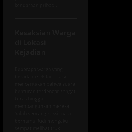
kendaraan pribadi.
Kesaksian Warga
di Lokasi
Kejadian
Beberapa warga yang
berada di sekitar lokasi
menceritakan bahwa suara
benturan terdengar sangat
keras hingga
membangunkan mereka.
Salah seorang saksi mata
bernama Rudi mengaku
sempat melihat truk