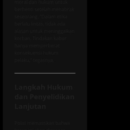
moral dan hukum untuk
berhenti setelah menabrak
seseorang. “Dalam etika
berlalu lintas, tidak ada
alasan untuk meninggalkan
korban. Tindakan kabur
hanya memperberat
konsekuensi hukum
pelaku,” tegasnya.
Langkah Hukum
dan Penyelidikan
Lanjutan
Polisi memastikan bahwa