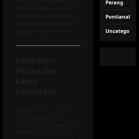
lainnya meninggal dunia di
Perang
lokasi kejadian. Keduanya
kemudian dibawa ke rumah
Pontianak
sakit terdekat oleh warga
Uncategorize
yang datang membantu.
Polisi Buru
Pelaku dan
Lacak
Kendaraan
Kepolisian Resor (Polres)
Bontang segera turun
tangan setelah menerima
laporan warga. Unit Laka