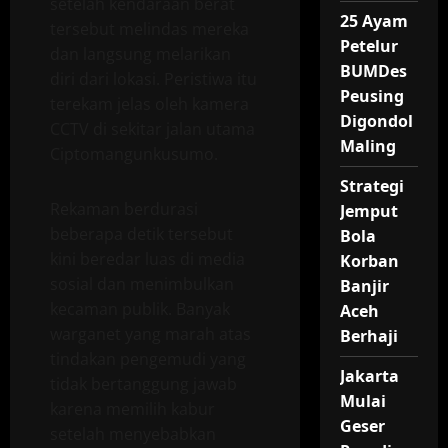
setelah kendaraan berat
25 Ayam
tersebut melindas mereka
Petelur
dan langsung melarikan
BUMDes
diri dari lokasi. Peristiwa itu
Peusing
terekam jelas oleh kamera
Digondol
CCTV di sekitar jalan utama
Maling
Ciptomangunkusumo.
Strategi
Rekaman berdurasi
Jemput
beberapa detik tersebut
Bola
kini beredar luas di media
Korban
sosial dan menimbulkan
Banjir
kecaman publik. Banyak
Aceh
warganet yang marah atas
Berhaji
tindakan pengemudi yang
Jakarta
tidak bertanggung jawab
Mulai
karena memilih kabur
Geser
setelah menyebabkan