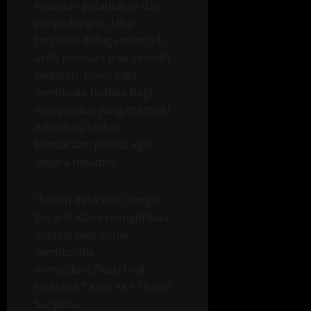
kawasan pelabuhan dan
pergudangan. Jalur
tersebut diduga menjadi
arah pelarian truk setelah
kejadian. Polisi juga
membuka hotline bagi
masyarakat yang memiliki
informasi terkait
kendaraan pelaku agar
segera melapor.
“Setiap data kecil sangat
berarti. Kami mengimbau
masyarakat untuk
membantu
mengidentifikasi truk
tersebut,” kata AKP I Ketut
Suryana.