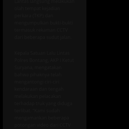
Lantas langsung melakukan
olah tempat kejadian
perkara (TKP) dan
mengumpulkan bukti-bukti
termasuk rekaman CCTV
dari beberapa sudut jalan.
Kepala Satuan Lalu Lintas
Polres Bontang, AKP I Ketut
Suryana, mengatakan
bahwa pihaknya telah
mengantongi ciri-ciri
kendaraan dan tengah
melakukan pelacakan
terhadap truk yang diduga
terlibat. “Kami sudah
mengamankan beberapa
potongan video dari CCTV