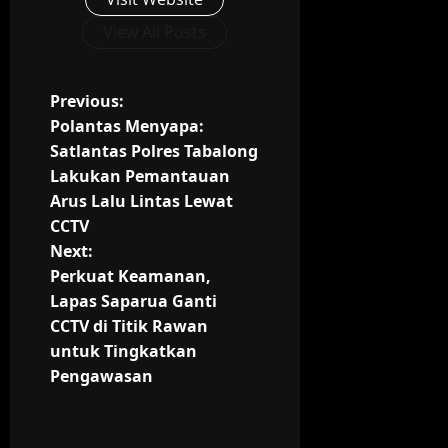
View All Posts
P
Previous:
Polantas Menyapa:
o
Satlantas Polres Tabalong
Lakukan Pemantauan
s
Arus Lalu Lintas Lewat
t
CCTV
Next:
n
Perkuat Keamanan,
Lapas Saparua Ganti
a
CCTV di Titik Rawan
v
untuk Tingkatkan
Pengawasan
i
g