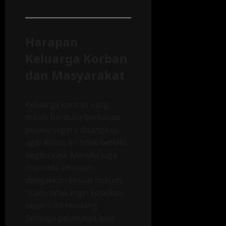
Harapan
Keluarga Korban
dan Masyarakat
Keluarga korban yang
masih berduka berharap
pelaku segera ditangkap
agar kasus ini tidak berlalu
begitu saja. Mereka juga
meminta keadilan
ditegakkan sesuai hukum.
“Kami tidak ingin kejadian
seperti ini terulang.
Semoga pelakunya bisa