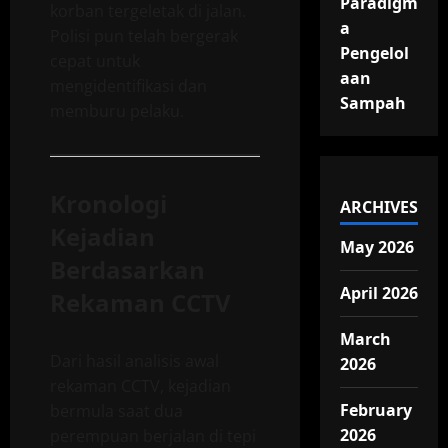
Paradigm
korban tergeletak di jalan.
a
Polisi pun telah bergerak
Pengelol
cepat untuk
aan
mengidentifikasi dan
Sampah
memburu pelaku.
Kronologi
ARCHIVES
Kejadian
May 2026
Berdasarkan
April 2026
Rekaman CCTV
March
Dari hasil analisis awal
2026
rekaman CCTV, kejadian
February
bermula saat dua
2026
perempuan berjalan di tepi