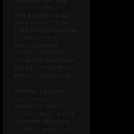
keselamatan jalan juga
angkat suara. Mereka
menilai kasus ini sebagai
peringatan penting tentang
masih lemahnya kesadaran
keselamatan berkendara di
jalan raya. Menurut
mereka, pengawasan
terhadap kendaraan besar
harus diperketat karena
potensi fatalitasnya tinggi.
Pemerhati transportasi
dari Universitas
Mulawarman, Rina Sari,
menilai bahwa pengemudi
truk towing seharusnya
memiliki tanggung jawab