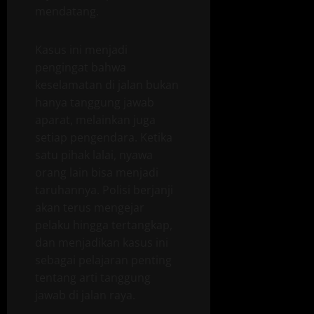
mendatang.
Kasus ini menjadi
pengingat bahwa
keselamatan di jalan bukan
hanya tanggung jawab
aparat, melainkan juga
setiap pengendara. Ketika
satu pihak lalai, nyawa
orang lain bisa menjadi
taruhannya. Polisi berjanji
akan terus mengejar
pelaku hingga tertangkap,
dan menjadikan kasus ini
sebagai pelajaran penting
tentang arti tanggung
jawab di jalan raya.