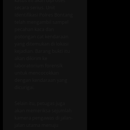
kasus ini akan diproses
secara serius. Unit
Identifikasi Polres Bontang
telah mengambil sampel
pecahan kaca dan
potongan cat kendaraan
yang ditemukan di lokasi
kejadian. Barang bukti itu
akan dikirim ke
laboratorium forensik
untuk mencocokkan
dengan kendaraan yang
dicurigai.
Selain itu, petugas juga
akan memeriksa sejumlah
kamera pengawas di jalan-
jalan utama menuju