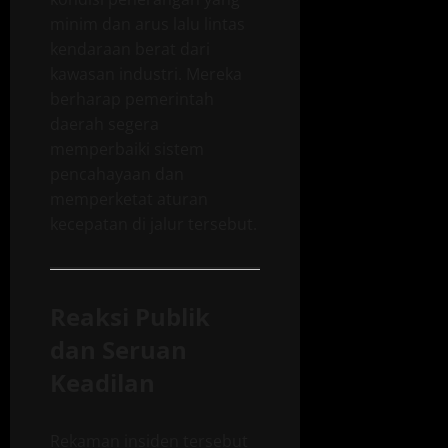
minim dan arus lalu lintas
kendaraan berat dari
kawasan industri. Mereka
berharap pemerintah
daerah segera
memperbaiki sistem
pencahayaan dan
memperketat aturan
kecepatan di jalur tersebut.
Reaksi Publik
dan Seruan
Keadilan
Rekaman insiden tersebut