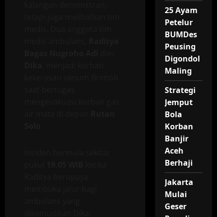
kalangan demonstran,
25 Ayam
tetapi juga melibatkan tim
Petelur
medis. Dua anggota tim
BUMDes
medis ambulans,
Raditya
Peusing
Bagas Nugroho Adi
dan
Digondol
Dika
, menjadi korban
Maling
kekerasan oknum Brimob
saat bertugas
Strategi
mengevakuasi korban gas
Jemput
air mata di depan
Rutan
Bola
Solo
.
Korban
Banjir
Aceh
Insiden bermula sekitar
Berhaji
pukul
19.05 WIB
ketika
Raditya berupaya
Jakarta
membuka jalur bagi
Mulai
ambulans yang
Geser
dikemudikan Dika.