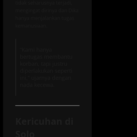
tidak seharusnya terjadi,
mengingat dirinya dan Dika
hanya menjalankan tugas
kemanusiaan.
“Kami hanya
bertugas membantu
korban, tapi justru
diperlakukan seperti
ini,” ujarnya dengan
nada kecewa.
Kericuhan di
Solo