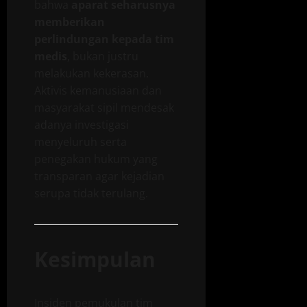
bahwa
aparat seharusnya
memberikan
perlindungan kepada tim
medis
, bukan justru
melakukan kekerasan.
Aktivis kemanusiaan dan
masyarakat sipil mendesak
adanya investigasi
menyeluruh serta
penegakan hukum yang
transparan agar kejadian
serupa tidak terulang.
Kesimpulan
Insiden pemukulan tim