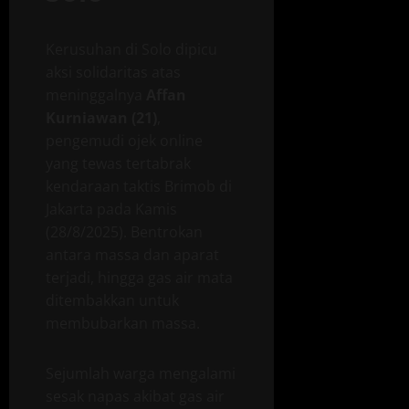
Kerusuhan di Solo dipicu
aksi solidaritas atas
meninggalnya
Affan
Kurniawan (21)
,
pengemudi ojek online
yang tewas tertabrak
kendaraan taktis Brimob di
Jakarta pada Kamis
(28/8/2025). Bentrokan
antara massa dan aparat
terjadi, hingga gas air mata
ditembakkan untuk
membubarkan massa.
Sejumlah warga mengalami
sesak napas akibat gas air