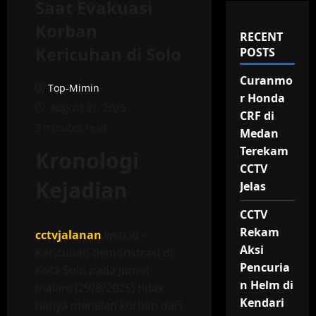
Saat Evakuasi
Korban
RECENT
Kericuhan di Solo
POSTS
Curanmo
Top-Mimin
r Honda
August 31, 2025
CRF di
3 minutes read
Medan
Terekam
Kronologi
CCTV
Kejadian
Jelas
CCTV
Rekam
cctvjalanan
.web.id –
Aksi
Kericuhan demonstrasi di
Pencuria
Kota Solo pada Jumat
n Helm di
malam (29/8/2025) tidak
Kendari
hanya menelan korban dari