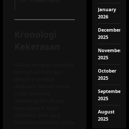
dari
Tribun Solo
.
January
2026
December
Kronologi
2025
Kekerasan
November
2025
Raditya mengaku mencoba
October
mencari perlindungan
2025
dengan mendekati
ambulans. Namun, meski
September
sudah berusaha
2025
melindungi diri, dirinya
tetap dipukuli. Sopir
August
ambulans, Dika, yang
2025
berusaha membantu justru