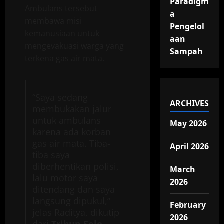
Paradigm
Ambulans tersebut
a
membawa misi
Pengelol
kemanusiaan untuk
aan
mengevakuasi warga yang
Sampah
terkena gas air mata.
“Saya sedang
ARCHIVES
membukakan jalur
untuk ambulans
May 2026
karena ada korban
gas air mata. Tiba-
April 2026
tiba saya
diberhentikan polisi,
March
lalu motor saya
2026
ditendang dan saya
langsung dipukul,”
February
jelas Raditya, dikutip
2026