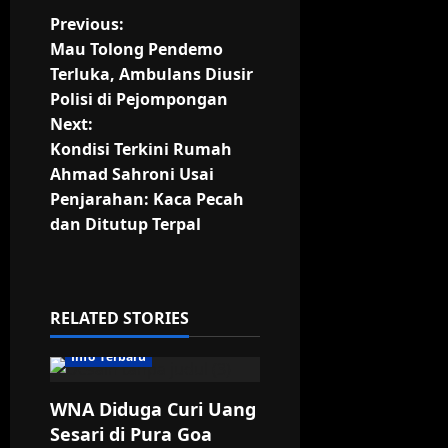
P
Previous:
Mau Tolong Pendemo
o
Terluka, Ambulans Diusir
Polisi di Pejompongan
s
Next:
t
Kondisi Terkini Rumah
Ahmad Sahroni Usai
n
Penjarahan: Kaca Pecah
dan Ditutup Terpal
a
v
i
RELATED STORIES
g
Info Terbaru
a
WNA Diduga Curi Uang
Sesari di Pura Goa