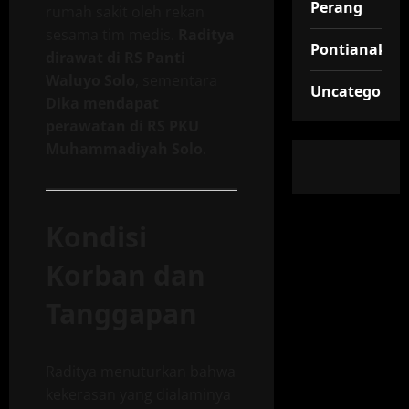
Perang
rumah sakit oleh rekan
sesama tim medis.
Raditya
Pontianak
dirawat di RS Panti
Waluyo Solo
, sementara
Uncategorize
Dika mendapat
perawatan di RS PKU
Muhammadiyah Solo
.
Kondisi
Korban dan
Tanggapan
Raditya menuturkan bahwa
kekerasan yang dialaminya