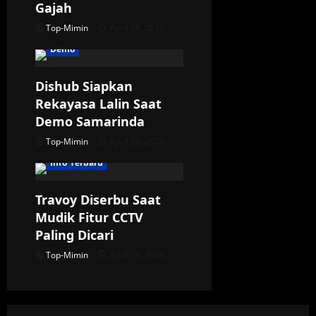
t
Gajah
i
Top-Mimin
April 26, 2026
Demo
o
n
Dishub Siapkan
Rekayasa Lalin Saat
Demo Samarinda
Top-Mimin
April 20, 2026
Info Terbaru
Travoy Diserbu Saat
Mudik Fitur CCTV
Paling Dicari
Top-Mimin
April 16, 2026