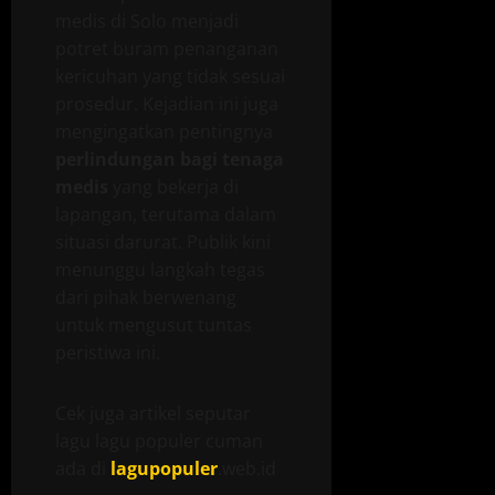
medis di Solo menjadi
potret buram penanganan
kericuhan yang tidak sesuai
prosedur. Kejadian ini juga
mengingatkan pentingnya
perlindungan bagi tenaga
medis
yang bekerja di
lapangan, terutama dalam
situasi darurat. Publik kini
menunggu langkah tegas
dari pihak berwenang
untuk mengusut tuntas
peristiwa ini.
Cek juga artikel seputar
lagu lagu populer cuman
ada di
lagupopuler
.web.id