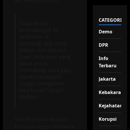
ikut menjadi korban.
CATEGORIES
“Saya minta
perlindungan ke
Demo
ambulans di
belakang, tapi tetap
DPR
dikejar dan dipukul.
Sopir ambulans yang
Info
turun untuk
Terbaru
melindungi saya juga
dipukul di kepala
Jakarta
hingga mengalami
luka bocor,” lanjut
Kebakaran
Raditya.
Kejahatan
Korupsi
Setelah insiden tersebut,
keduanya segera dibawa ke