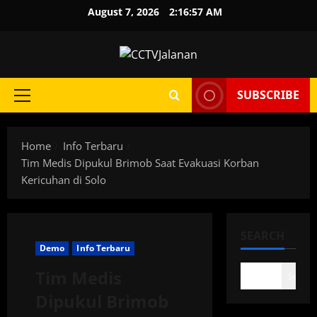
Skip
August 7, 2026
2:16:57 AM
to
content
SUBSCRIBE
Primary
Menu
Home
Info Terbaru
Tim Medis Dipukul Brimob Saat Evakuasi Korban
Kericuhan di Solo
SEARCH
Demo
Info Terbaru
Tim Medis
Search
Dipukul Brimob