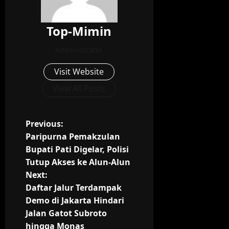
Top-Mimin
Administrator
Visit Website
View All Posts
P
Previous:
Paripurna Pemakzulan
o
Bupati Pati Digelar, Polisi
Tutup Akses ke Alun-Alun
s
Next:
t
Daftar Jalur Terdampak
Demo di Jakarta Hindari
n
Jalan Gatot Subroto
hingga Monas