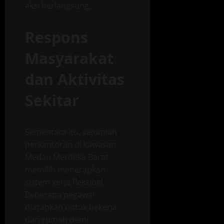
aksi berlangsung.
Respons
Masyarakat
dan Aktivitas
Sekitar
Sementara itu, sejumlah
perkantoran di kawasan
Medan Merdeka Barat
memilih menerapkan
sistem kerja fleksibel.
Beberapa pegawai
diarahkan untuk bekerja
dari rumah demi