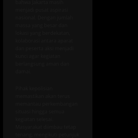
bahwa Jakarta masih
menjadi pusat aspirasi
nasional. Dengan jumlah
massa yang besar dan
lokasi yang berdekatan,
kolaborasi antara aparat
dan peserta aksi menjadi
kunci agar kegiatan
berlangsung aman dan
damai.
Pihak kepolisian
memastikan akan terus
memantau perkembangan
situasi hingga semua
kegiatan selesai.
Masyarakat diimbau tetap
tenang, mengikuti petunjuk