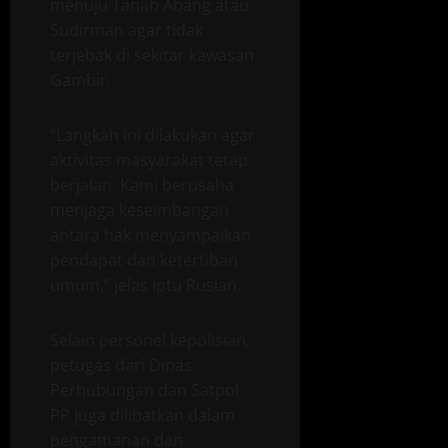
menuju Tanah Abang atau
Sudirman agar tidak
terjebak di sekitar kawasan
Gambir.
“Langkah ini dilakukan agar
aktivitas masyarakat tetap
berjalan. Kami berusaha
menjaga keseimbangan
antara hak menyampaikan
pendapat dan ketertiban
umum,” jelas Iptu Ruslan.
Selain personel kepolisian,
petugas dari Dinas
Perhubungan dan Satpol
PP juga dilibatkan dalam
pengamanan dan