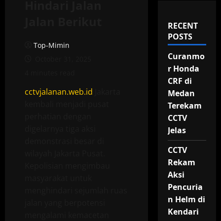
Hindari Jalan
Jalan Berikut
RECENT
POSTS
Top-Mimin
Curanmo
October 31, 2025
r Honda
4 minutes read
CRF di
cctvjalanan.web.id
Jakarta
Medan
kembali menjadi pusat
Terekam
perhatian dengan
CCTV
digelarnya tiga aksi
Jelas
demonstrasi besar di
CCTV
wilayah Jakarta Pusat.
Rekam
Kepolisian mengimbau
Aksi
masyarakat untuk
Pencuria
menghindari sejumlah ruas
n Helm di
jalan yang berpotensi
Kendari
mengalami kemacetan