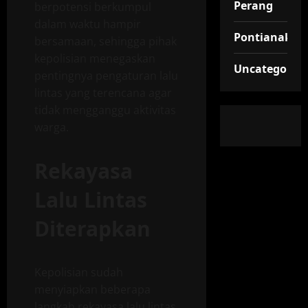
Perang
berpotensi berkumpul
dalam waktu hampir
Pontianak
bersamaan, sehingga pihak
kepolisian menegaskan
Uncategorize
pentingnya pengaturan lalu
lintas yang terencana agar
tidak mengganggu aktivitas
warga.
Rekayasa
Lalu Lintas
Diterapkan
Kepolisian sudah
menyiapkan beberapa
langkah rekayasa lalu lintas