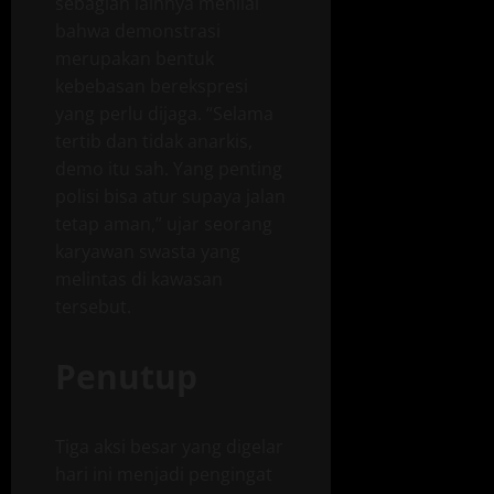
sebagian lainnya menilai
bahwa demonstrasi
merupakan bentuk
kebebasan berekspresi
yang perlu dijaga. “Selama
tertib dan tidak anarkis,
demo itu sah. Yang penting
polisi bisa atur supaya jalan
tetap aman,” ujar seorang
karyawan swasta yang
melintas di kawasan
tersebut.
Penutup
Tiga aksi besar yang digelar
hari ini menjadi pengingat