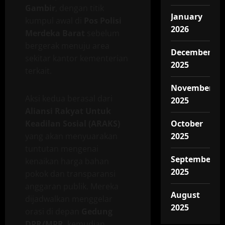
Gambir
, dengan titik
January
kumpul awal di
Pos Polisi
2026
Merdeka Barat
sebelum
bergerak menuju area
December
sekitar kantor kementerian
2025
terkait.
November
Aksi kedua berasal dari
2025
Aliansi Rakyat Untuk
Keadilan Sosial (ARAKS)
October
yang akan menyuarakan
2025
tuntutan mengenai
September
kenaikan harga bahan
2025
pokok dan transparansi
anggaran publik. Mereka
August
dijadwalkan menggelar
2025
orasi di depan
Gedung
DPR/MPR
, kemudian