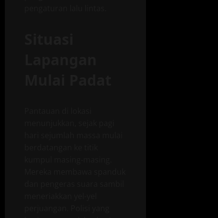
pengaturan lalu lintas.
Situasi
Lapangan
Mulai Padat
Pantauan di lokasi
menunjukkan, sejak pagi
hari sejumlah massa mulai
berdatangan ke titik
kumpul masing-masing.
Mereka membawa spanduk
dan pengeras suara sambil
meneriakkan yel-yel
perjuangan. Polisi yang