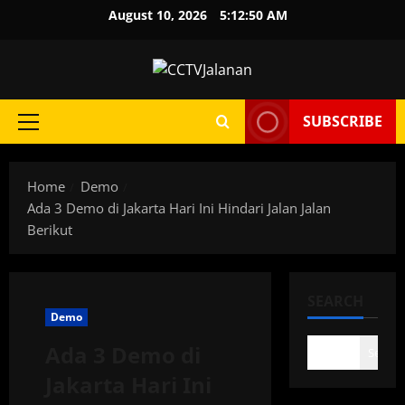
Skip
August 10, 2026
5:12:51 AM
to
content
SUBSCRIBE
Primary
Menu
Home
Demo
Ada 3 Demo di Jakarta Hari Ini Hindari Jalan Jalan
Berikut
SEARCH
Demo
Ada 3 Demo di
Search
Jakarta Hari Ini