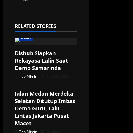
a
v
i
RELATED STORIES
g
Demo
a
Dishub Siapkan
Rekayasa Lalin Saat
t
Demo Samarinda
i
Top-Mimin
April 20, 2026
Demo
Jakarta
o
Jalan Medan Merdeka
n
Selatan Ditutup Imbas
Demo Guru, Lalu
Lintas Jakarta Pusat
Macet
Top-Mimin
October 31,