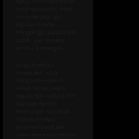
damai. Polisi hadir bukan
untuk membatasi, tetapi
untuk menjaga agar
kegiatan ini tidak
mengganggu kepentingan
publik,” ujar seorang
perwira di lapangan.
Ia juga meminta
masyarakat untuk
menghindari daerah
sekitar Monas, Istana
Negara, dan Gedung DPR
bila tidak memiliki
kepentingan mendesak.
Wilayah tersebut
dipastikan padat dan
rawan kemacetan selama