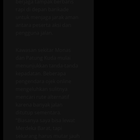
berjaga tampak berbaris
rapi di depan barikade
untuk menjaga jarak aman
antara peserta aksi dan
pengguna jalan.
Kawasan sekitar Monas
dan Patung Kuda mulai
menunjukkan tanda-tanda
kepadatan. Beberapa
pengendara ojek online
mengeluhkan sulitnya
mencari rute alternatif
karena banyak jalan
ditutup sementara.
“Biasanya saya bisa lewat
Merdeka Barat, tapi
sekarang harus mutar jauh