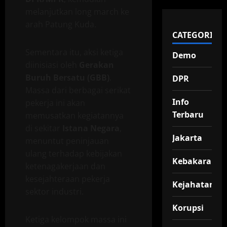
melanjutkan long march ke
arah Patung Kuda.
CATEGORIES
Sementara itu, aksi ketiga
Demo
diinisiasi oleh
Gerakan
Buruh Bersatu (GBB)
.
DPR
Massa dari berbagai serikat
Info
pekerja ini akan
Terbaru
memusatkan kegiatannya
di sekitar
Istana Negara
,
Jakarta
menuntut peninjauan
ulang terhadap kebijakan
Kebakaran
ketenagakerjaan dan
kesejahteraan pekerja
Kejahatan
sektor industri.
Korupsi
Ketiga kelompok massa ini