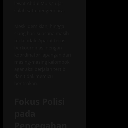
lewat Abdul Muis,” ujar
salah satu pengendara.
Meski demikian, hingga
siang hari suasana masih
terkendali. Aparat terus
berkoordinasi dengan
koordinator lapangan dari
masing-masing kelompok
agar aksi berjalan tertib
dan tidak memicu
bentrokan.
Fokus Polisi
pada
Pencegahan