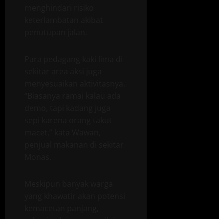
menghindari risiko
keterlambatan akibat
penutupan jalan.
Para pedagang kaki lima di
sekitar area aksi juga
menyesuaikan aktivitasnya.
“Biasanya ramai kalau ada
demo, tapi kadang juga
sepi karena orang takut
macet,” kata Wawan,
penjual makanan di sekitar
Monas.
Meskipun banyak warga
yang khawatir akan potensi
kemacetan panjang,