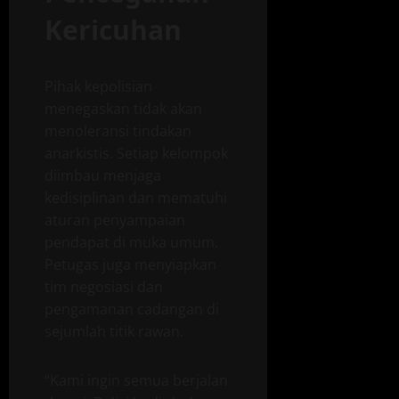
Kericuhan
Pihak kepolisian
menegaskan tidak akan
menoleransi tindakan
anarkistis. Setiap kelompok
diimbau menjaga
kedisiplinan dan mematuhi
aturan penyampaian
pendapat di muka umum.
Petugas juga menyiapkan
tim negosiasi dan
pengamanan cadangan di
sejumlah titik rawan.
“Kami ingin semua berjalan