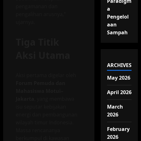
Paradigm
pengamanan dan
a
pengalihan arusnya,”
Pengelol
ujarnya.
aan
Sampah
Tiga Titik
Aksi Utama
ARCHIVES
Aksi pertama digelar oleh
May 2026
Forum Pemuda dan
Mahasiswa Motui–
April 2026
Jakarta
, yang membawa
isu seputar kebijakan
March
energi dan pembangunan
2026
wilayah timur Indonesia.
February
Massa rencananya
2026
berkumpul di kawasan