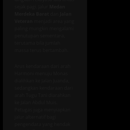
sejak pagi. Jalur
Medan
Merdeka Barat
dan
Jalan
Veteran
menjadi area yang
paling mungkin mengalami
penutupan sementara,
terutama bila jumlah
massa terus bertambah.
Arus kendaraan dari arah
Harmoni menuju Monas
dialihkan ke Jalan Juanda,
sedangkan kendaraan dari
arah Tugu Tani diarahkan
ke Jalan Abdul Muis.
Petugas juga menyiapkan
jalur alternatif bagi
pengendara yang hendak