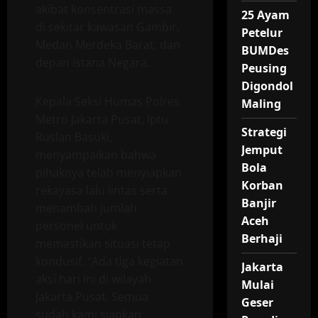
akibat konsentrasi massa
25 Ayam
di sekitar kawasan Gambir,
Petelur
Medan Merdeka Barat, dan
BUMDes
depan Istana Negara.
Peusing
Digondol
Kepala Seksi Humas Polres
Maling
Metro Jakarta Pusat, Iptu
Strategi
Ruslan Basuki,
Jemput
menyampaikan bahwa
Bola
pihaknya telah menyiapkan
Korban
rekayasa lalu lintas serta
Banjir
menambah jumlah
Aceh
personel untuk
Berhaji
memastikan situasi tetap
kondusif. “Ada tiga kegiatan
Jakarta
aksi hari ini di wilayah
Mulai
Jakarta Pusat. Semua
Geser
sudah kami siapkan